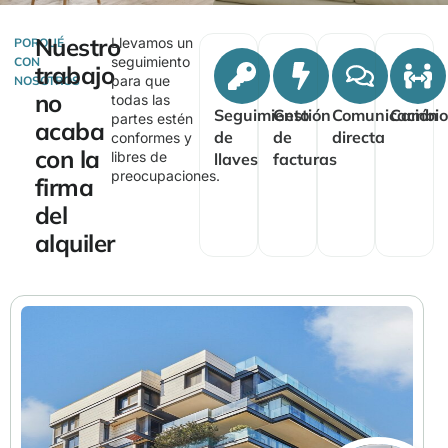
Nuestro
Llevamos un
PORQUÉ
seguimiento
CON
trabajo
para que
NOSOTROS
no
todas las
Seguimiento
Gestión
Comunicación
Cambio
partes estén
acaba
de
de
directa
conformes y
con la
libres de
llaves
facturas
preocupaciones.
firma
del
alquiler