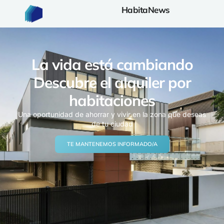
HabitaNews
La vida está cambiando
Descubre el alquiler por
habitaciones
Una oportunidad de ahorrar y vivir en la zona que deseas
de tu ciudad
TE MANTENEMOS INFORMADO/A