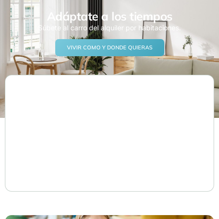
Adáptate a los tiempos
Súbete al carro del alquiler por habitaciones.
VIVIR COMO Y DONDE QUIERAS
Tu
La zona
Tu
dinero,
que
bienestar
tus
quieres
prioridades
SABER
MÁS
SABER
MÁS
SABER
MÁS