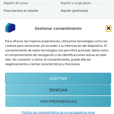
Alquiler de casas
Alquiler a largo plazo
Pisos baratos en alquiler
Alquiler gestionado
Marcando esta casilla aceptas nuestra
política de privacidad
.
Gestionar consentimiento
ESTAR AL DÍA
Sede en Madrid
Para ofrecer las mejores experiencias, utilizamos tecnologías como las
cookies para almacenar y/o acceder a la información del dispositivo. El
hola@alquilereshabitaciones.com
consentimiento de estas tecnologías nos permitirá procesar datos como
el comportamiento de navegación o las identificaciones únicas en este
sitio. No consentir o retirar el consentimiento, puede afectar
negativamente a ciertas características y funciones.
Copyright © 2026 alquilereshabitaciones | Invercapital Gestión SL, Todos los
derechos reservados.
ACEPTAR
Aviso legal
Política de privacidad
Cookies
DENEGAR
VER PREFERENCIAS
Política de cookies
Política de privacidad
Aviso legal