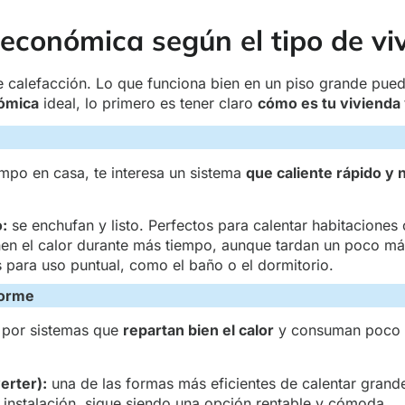
 económica según el tipo de vi
e calefacción. Lo que funciona bien en un piso grande pued
nómica
ideal, lo primero es tener claro
cómo es tu vivienda 
mpo en casa, te interesa un sistema
que caliente rápido y 
:
se enchufan y listo. Perfectos para calentar habitaciones
en el calor durante más tiempo, aunque tardan un poco más
s para uso puntual, como el baño o el dormitorio.
forme
r por sistemas que
repartan bien el calor
y consuman poco a
erter):
una de las formas más eficientes de calentar grande
s instalación, sigue siendo una opción rentable y cómoda.