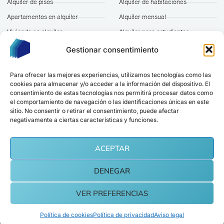
Alquiler de pisos
Alquiler de habitaciones
Apartamentos en alquiler
Alquiler mensual
Vivienda en alquiler
Alquiler para estudiantes
Alquiler de casas
Alquiler a largo plazo
Gestionar consentimiento
Pisos baratos en alquiler
Alquiler gestionado
Para ofrecer las mejores experiencias, utilizamos tecnologías como las
cookies para almacenar y/o acceder a la información del dispositivo. El
Marcando esta casilla aceptas nuestra
política de privacidad
.
consentimiento de estas tecnologías nos permitirá procesar datos como
el comportamiento de navegación o las identificaciones únicas en este
ESTAR AL DÍA
sitio. No consentir o retirar el consentimiento, puede afectar
negativamente a ciertas características y funciones.
Sede en Madrid
hola@alquilereshabitaciones.com
ACEPTAR
DENEGAR
Copyright © 2026 alquilereshabitaciones | Invercapital Gestión SL, Todos los
VER PREFERENCIAS
derechos reservados.
Aviso legal
Política de privacidad
Cookies
Política de cookies
Política de privacidad
Aviso legal