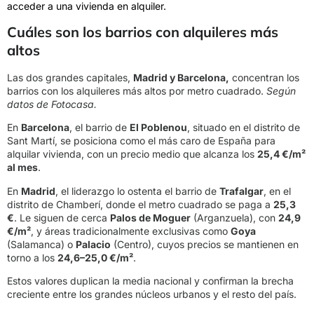
acceder a una vivienda en alquiler.
Cuáles son los barrios con alquileres más
altos
Las dos grandes capitales,
Madrid y Barcelona,
concentran los
barrios con los alquileres más altos por metro cuadrado.
Según
datos de Fotocasa.
En
Barcelona
, el barrio de
El Poblenou
, situado en el distrito de
Sant Martí, se posiciona como el más caro de España para
alquilar vivienda, con un precio medio que alcanza los
25,4 €/m²
al mes
.
En
Madrid
, el liderazgo lo ostenta el barrio de
Trafalgar
, en el
distrito de Chamberí, donde el metro cuadrado se paga a
25,3
€
. Le siguen de cerca
Palos de Moguer
(Arganzuela), con
24,9
€/m²
, y áreas tradicionalmente exclusivas como
Goya
(Salamanca) o
Palacio
(Centro), cuyos precios se mantienen en
torno a los
24,6–25,0 €/m²
.
Estos valores duplican la media nacional y confirman la brecha
creciente entre los grandes núcleos urbanos y el resto del país.