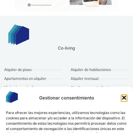
Co-living
Alquiler de pisos
Alquiler de habitaciones
Apartamentos en alquiler
Alquiler mensual
Vivienda en alquiler
Alquiler para estudiantes
Alquiler de casas
Alquiler a largo plazo
Gestionar consentimiento
Pisos baratos en alquiler
Alquiler gestionado
Para ofrecer las mejores experiencias, utilizamos tecnologías como las
cookies para almacenar y/o acceder a la información del dispositivo. El
Marcando esta casilla aceptas nuestra
política de privacidad
.
consentimiento de estas tecnologías nos permitirá procesar datos como
el comportamiento de navegación o las identificaciones únicas en este
ESTAR AL DÍA