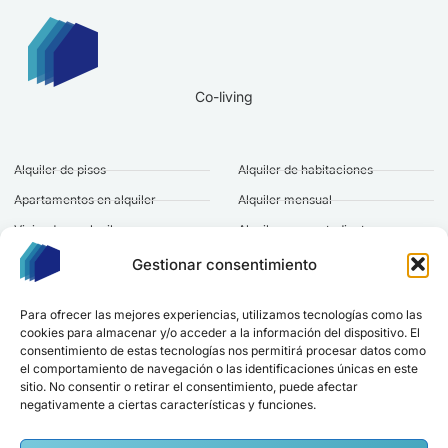
Co-living
Alquiler de pisos
Alquiler de habitaciones
Apartamentos en alquiler
Alquiler mensual
Vivienda en alquiler
Alquiler para estudiantes
Alquiler de casas
Alquiler a largo plazo
Gestionar consentimiento
Pisos baratos en alquiler
Alquiler gestionado
Para ofrecer las mejores experiencias, utilizamos tecnologías como las
cookies para almacenar y/o acceder a la información del dispositivo. El
Marcando esta casilla aceptas nuestra
política de privacidad
.
consentimiento de estas tecnologías nos permitirá procesar datos como
el comportamiento de navegación o las identificaciones únicas en este
ESTAR AL DÍA
sitio. No consentir o retirar el consentimiento, puede afectar
negativamente a ciertas características y funciones.
Sede en Madrid
hola@alquilereshabitaciones.com