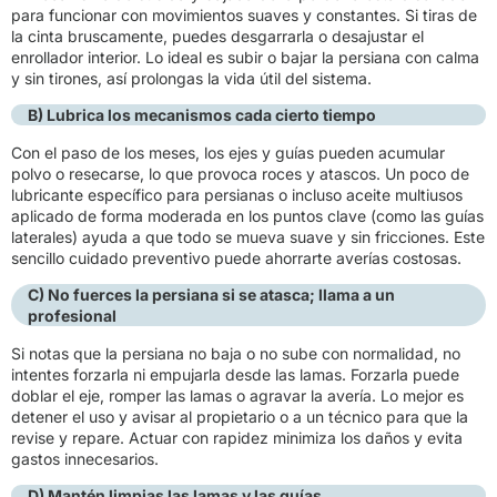
para funcionar con movimientos suaves y constantes. Si tiras de
la cinta bruscamente, puedes desgarrarla o desajustar el
enrollador interior. Lo ideal es subir o bajar la persiana con calma
y sin tirones, así prolongas la vida útil del sistema.
B) Lubrica los mecanismos cada cierto tiempo
Con el paso de los meses, los ejes y guías pueden acumular
polvo o resecarse, lo que provoca roces y atascos. Un poco de
lubricante específico para persianas o incluso aceite multiusos
aplicado de forma moderada en los puntos clave (como las guías
laterales) ayuda a que todo se mueva suave y sin fricciones. Este
sencillo cuidado preventivo puede ahorrarte averías costosas.
C) No fuerces la persiana si se atasca; llama a un
profesional
Si notas que la persiana no baja o no sube con normalidad, no
intentes forzarla ni empujarla desde las lamas. Forzarla puede
doblar el eje, romper las lamas o agravar la avería. Lo mejor es
detener el uso y avisar al propietario o a un técnico para que la
revise y repare. Actuar con rapidez minimiza los daños y evita
gastos innecesarios.
D) Mantén limpias las lamas y las guías