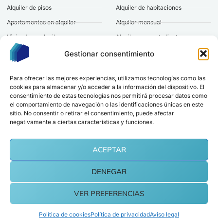
Alquiler de pisos
Alquiler de habitaciones
Apartamentos en alquiler
Alquiler mensual
Vivienda en alquiler
Alquiler para estudiantes
Alquiler de casas
Alquiler a largo plazo
Gestionar consentimiento
Pisos baratos en alquiler
Alquiler gestionado
Para ofrecer las mejores experiencias, utilizamos tecnologías como las
cookies para almacenar y/o acceder a la información del dispositivo. El
Marcando esta casilla aceptas nuestra
política de privacidad
.
consentimiento de estas tecnologías nos permitirá procesar datos como
el comportamiento de navegación o las identificaciones únicas en este
ESTAR AL DÍA
sitio. No consentir o retirar el consentimiento, puede afectar
negativamente a ciertas características y funciones.
Sede en Madrid
hola@alquilereshabitaciones.com
ACEPTAR
DENEGAR
Copyright © 2026 alquilereshabitaciones | Invercapital Gestión SL, Todos los
VER PREFERENCIAS
derechos reservados.
Aviso legal
Política de privacidad
Cookies
Política de cookies
Política de privacidad
Aviso legal