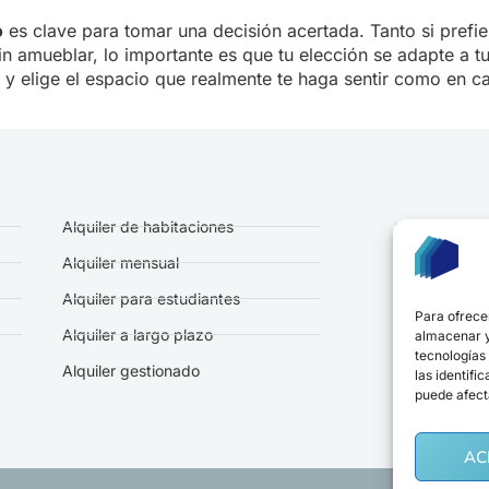
o
es clave para tomar una decisión acertada. Tanto si prefi
 amueblar, lo importante es que tu elección se adapte a tu 
 y elige el espacio que realmente te haga sentir como en c
Alquiler de habitaciones
Marcando 
Alquiler mensual
Alquiler para estudiantes
Sede 
Para ofrece
Alquiler a largo plazo
almacenar y/
tecnologías
hola@
Alquiler gestionado
las identifi
puede afect
AC