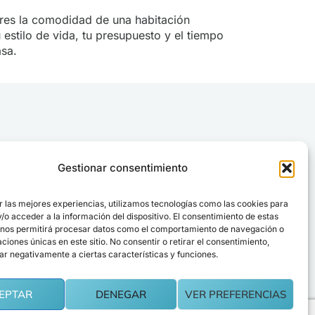
eres la comodidad de una habitación
estilo de vida, tu presupuesto y el tiempo
asa.
esta casilla aceptas nuestra
política de privacidad
.
Gestionar consentimiento
ESTAR AL DÍA
en Madrid
r las mejores experiencias, utilizamos tecnologías como las cookies para
o acceder a la información del dispositivo. El consentimiento de estas
 nos permitirá procesar datos como el comportamiento de navegación o
alquilereshabitaciones.com
caciones únicas en este sitio. No consentir o retirar el consentimiento,
ar negativamente a ciertas características y funciones.
EPTAR
DENEGAR
VER PREFERENCIAS